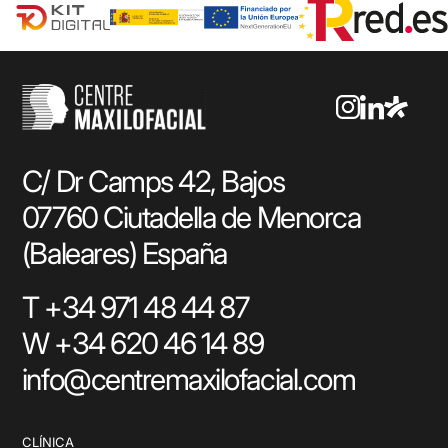
C/ Dr Camps 42, Bajos
07760 Ciutadella de Menorca
(Baleares) España
T +34 971 48 44 87
W +34 620 46 14 89
info@centremaxilofacial.com
CLÍNICA